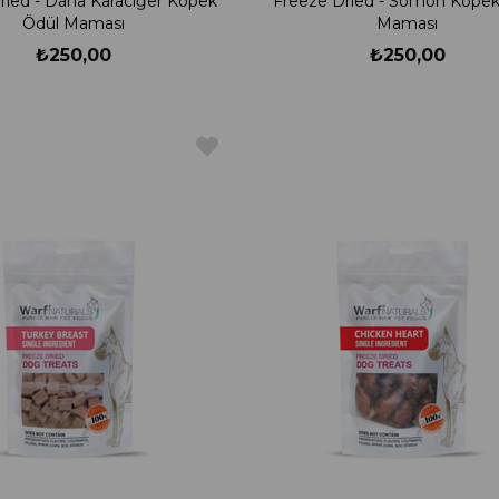
ried - Dana Karaciğer Köpek
Freeze Dried - Somon Köpek
Ödül Maması
Maması
₺250,00
₺250,00