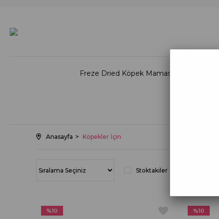
Freze Dried Köpek Maması
Freez
Doğal K
Anasayfa
Köpekler İçin
Stoktakiler
%10
%10