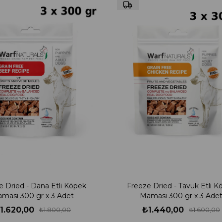
e Dried - Dana Etli Köpek
Freeze Dried - Tavuk Etli K
ması 300 gr x 3 Adet
Maması 300 gr x 3 Ade
1.620,00
₺1.440,00
₺1.800,00
₺1.600,00