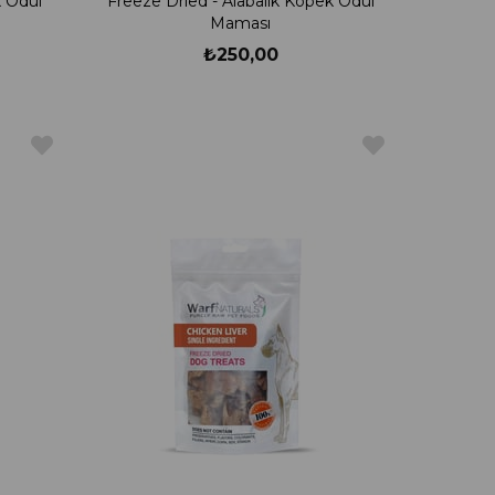
 Ödül
Freeze Dried - Alabalık Köpek Ödül
Maması
₺250,00