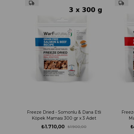
Freeze Dried - Somonlu & Dana Etli
Freez
Köpek Maması 300 gr x 3 Adet
Ma
₺1.710,00
₺
₺1.900,00