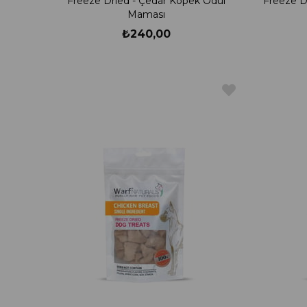
Freeze Dried - Çedar Köpek Ödül
Freeze D
Maması
₺240,00