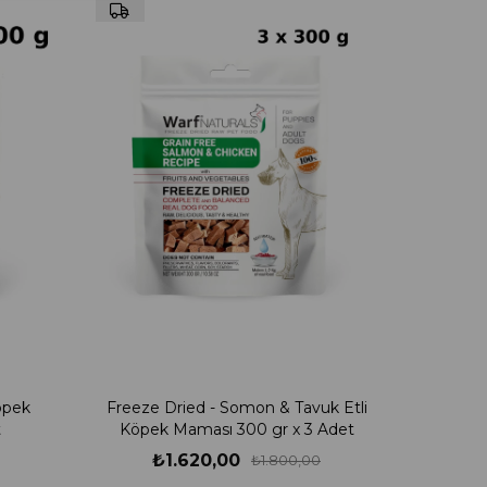
öpek
Freeze Dried - Somon & Tavuk Etli
t
Köpek Maması 300 gr x 3 Adet
₺1.620,00
₺1.800,00