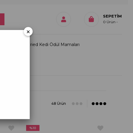
SEPETIM
0
Ürün
×
Freeze Dried Kedi Ödül Mamaları
ımızda
48 Ürün
%10