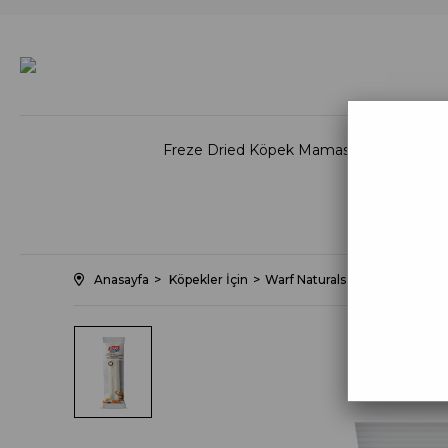
Freze Dried Köpek Maması
Freez
Doğal K
Anasayfa
Köpekler İçin
Warf Naturals Köpek Çiğneme 