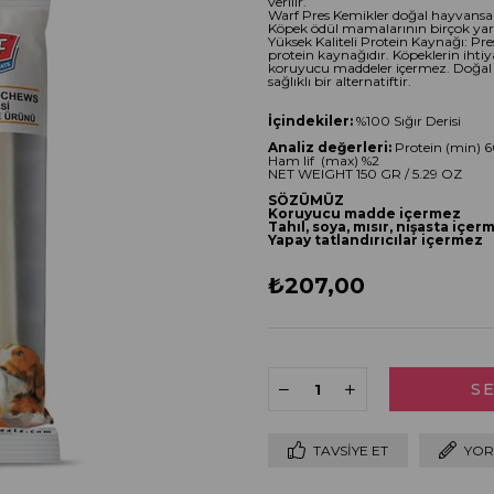
verilir.
Warf Pres Kemikler doğal hayvansal 
Köpek ödül mamalarının birçok yara
Yüksek Kaliteli Protein Kaynağı: Pres 
protein kaynağıdır. Köpeklerin ihti
koruyucu maddeler içermez. Doğal bi
sağlıklı bir alternatiftir.
İçindekiler:
%100 Sığır Derisi
Analiz değerleri:
Protein (min) 
Ham lif (max) %2
NET WEIGHT 150 GR / 5.29 OZ
SÖZÜMÜZ
Koruyucu madde içermez
Tahıl, soya, mısır, nişasta içe
Yapay tatlandırıcılar içermez
₺207,00
TAVSIYE ET
YOR