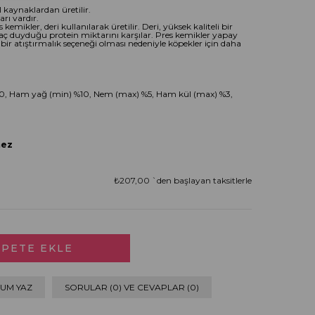
kaynaklardan üretilir.
rı vardır.
kemikler, deri kullanılarak üretilir. Deri, yüksek kaliteli bir
yaç duyduğu protein miktarını karşılar. Pres kemikler yapay
r atıştırmalık seçeneği olması nedeniyle köpekler için daha
60, Ham yağ (min) %10, Nem (max) %5, Ham kül (max) %3,
rmez
₺207,00
`den başlayan taksitlerle
UM YAZ
SORULAR (0) VE CEVAPLAR (0)