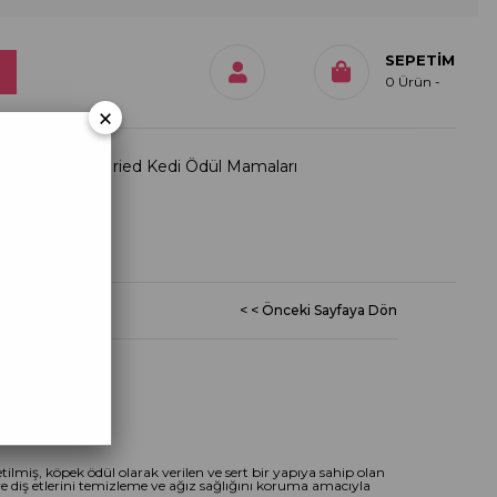
SEPETIM
0
Ürün
×
Freeze Dried Kedi Ödül Mamaları
ımızda
< < Önceki Sayfaya Dön
20,5 cm
l Kemiği
tilmiş, köpek ödül olarak verilen ve sert bir yapıya sahip olan
 diş etlerini temizleme ve ağız sağlığını koruma amacıyla