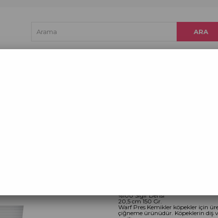
e Dried Kedi Maması
Freeze Dried Köpek Ödül Mamaları
urutulmuş Köpek Ödülleri
Çiğnemelik Ürünler
Hakk
Ürünleri
Beyaz Pres Kemik 20,5 cm
Beyaz Pres Kemik 
Doğal Yenilebilir Çiğneme Ödü
%100 Sığır Derisi
20,5 cm 150 Gr.
Warf Pres Kemikler köpekler için üre
çiğneme ürünüdür. Köpeklerin diş ve