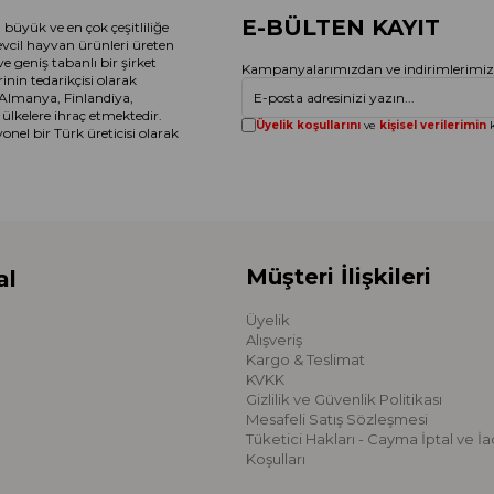
E-BÜLTEN KAYIT
büyük ve en çok çeşitliliğe
evcil hayvan ürünleri üreten
 geniş tabanlı bir şirket
Kampanyalarımızdan ve indirimlerimizd
nin tedarikçisi olarak
 Almanya, Finlandiya,
ülkelere ihraç etmektedir.
Üyelik koşullarını
ve
kişisel verilerimin
k
el bir Türk üreticisi olarak
Müşteri İlişkileri
al
Üyelik
Alışveriş
Kargo & Teslimat
KVKK
Gizlilik ve Güvenlik Politikası
Mesafeli Satış Sözleşmesi
Tüketici Hakları - Cayma İptal ve İ
Koşulları