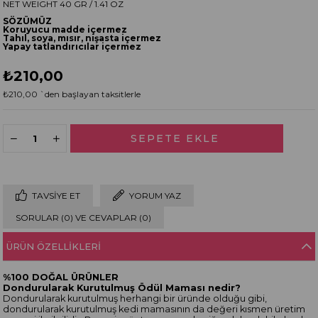
NET WEIGHT 40 GR / 1.41 OZ
SÖZÜMÜZ
Koruyucu madde içermez
Tahıl, soya, mısır, nişasta içermez
Yapay tatlandırıcılar içermez
₺210,00
₺210,00
`den başlayan taksitlerle
TAVSIYE ET
YORUM YAZ
SORULAR (0) VE CEVAPLAR (0)
ÜRÜN ÖZELLIKLERI
%100 DOĞAL ÜRÜNLER
Dondurularak Kurutulmuş Ödül Maması nedir?
Dondurularak kurutulmuş herhangi bir üründe olduğu gibi,
dondurularak kurutulmuş kedi mamasının da değeri kısmen üretim