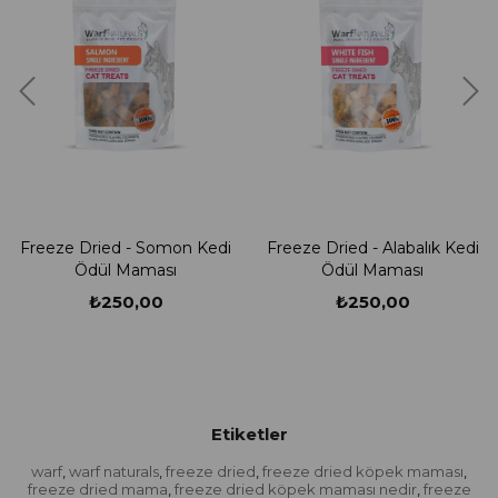
eeze Dried - Somon Kedi
Freeze Dried - Alabalık Kedi
Fre
Ödül Maması
Ödül Maması
₺250,00
₺250,00
Etiketler
warf
warf naturals
freeze dried
freeze dried köpek maması
,
,
,
,
freeze dried mama
freeze dried köpek maması nedir
freeze
,
,