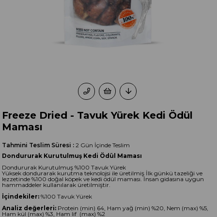
Freeze Dried - Tavuk Yürek Kedi Ödül
Maması
Tahmini Teslim Süresi
:
2 Gün İçinde Teslim
Dondururak Kurutulmuş Kedi Ödül Maması
Dondururak Kurutulmuş %100 Tavuk Yürek
Yüksek dondurarak kurutma teknolojsi ile üretilmiş İlk günkü tazeliği ve
lezzetinde %100 doğal köpek ve kedi ödül maması. İnsan gidasına uygun
hammaddeler kullanılarak üretilmiştir.
İçindekiler:
%100 Tavuk Yürek
Analiz değerleri:
Protein (min) 64, Ham yağ (min) %20, Nem (max) %5,
Ham kül (max) %3, Ham lif (max) %2