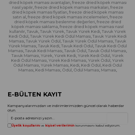
dried köpek maması avantajları
freeze dried köpek maması
,
nasıl yapılır
freeze dried köpek maması markaları
freeze
,
,
dried köpek maması fiyatları
freeze dried köpek maması
,
satın al
freeze dried köpek maması incelemeleri
freeze
,
,
dried köpek maması beslenme değerleri
freeze dried
,
köpek maması saklama
freeze dried köpek maması nasıl
,
kullanılır
Tavuk
Tavuk Yürek
Tavuk Yürek Kedi
Tavuk Yürek
,
,
,
,
Kedi Ödül
Tavuk Yürek Kedi Ödül Maması
Tavuk Yürek Kedi
,
,
Maması
Tavuk Yürek Ödül
Tavuk Yürek Ödül Maması
Tavuk
,
,
,
Yürek Maması
Tavuk Kedi
Tavuk Kedi Ödül
Tavuk Kedi Ödül
,
,
,
Maması
Tavuk Kedi Maması
Tavuk Ödül
Tavuk Ödül Maması
,
,
,
,
Tavuk Maması
Yürek
Yürek Kedi
Yürek Kedi Ödül
Yürek
,
,
,
,
Kedi Ödül Maması
Yürek Kedi Maması
Yürek Ödül
Yürek
,
,
,
Ödül Maması
Yürek Maması
Kedi
Kedi Ödül
Kedi Ödül
,
,
,
,
Maması
Kedi Maması
Ödül
Ödül Maması
Maması
,
,
,
,
,
E-BÜLTEN KAYIT
Kampanyalarımızdan ve indirimlerimizden güncel olarak haberdar
olun.
Gönder
Üyelik koşullarını
ve
kişisel verilerimin
korunmasını kabul ediyorum.