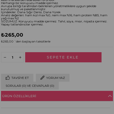
Herhangi bir koruyucu madde içermez.
Avrupa birliği tarafından belirlenen yönetmeliklere uygun şekilde
kurutulmuş ve paketlenmiştir.
İçindekiler: Dana Sığır Derisi, Dana Yürek
Analiz değerleri: ham kül max %0, nem max %16, ham protein %85, ham
yağ max %2
SÖZÜMÜZ: Koruyucu madde içermez. Tahıl, soya, mısır, nişasta içermez.
Yapay tatlandırıcılar içermez.
₺265,00
₺265,00
`den başlayan taksitlerle
TAVSIYE ET
YORUM YAZ
SORULAR (0) VE CEVAPLAR (0)
ÜRÜN ÖZELLIKLERI