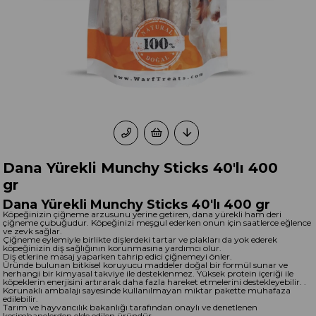
Dana Yürekli Munchy Sticks 40'lı 400
gr
Dana Yürekli Munchy Sticks 40'lı 400 gr
Köpeğinizin çiğneme arzusunu yerine getiren, dana yürekli ham deri
çiğneme çubuğudur. Köpeğinizi meşgul ederken onun için saatlerce eğlence
ve zevk sağlar.
Çiğneme eylemiyle birlikte dişlerdeki tartar ve plakları da yok ederek
köpeğinizin diş sağlığının korunmasına yardımcı olur.
Diş etlerine masaj yaparken tahrip edici çiğnemeyi önler.
Üründe bulunan bitkisel koruyucu maddeler doğal bir formül sunar ve
herhangi bir kimyasal takviye ile desteklenmez. Yüksek protein içeriği ile
köpeklerin enerjisini artırarak daha fazla hareket etmelerini destekleyebilir. .
Korunaklı ambalajı sayesinde kullanılmayan miktar pakette muhafaza
edilebilir.
Tarım ve hayvancılık bakanlığı tarafından onaylı ve denetlenen
kesimhanelerden elde edilen üründür.